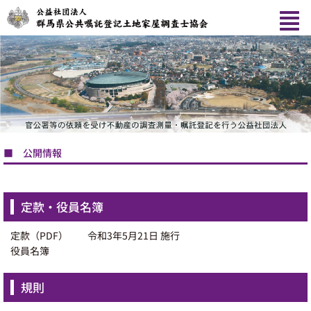
内
容
を
ス
キ
ッ
プ
■ 公開情報
定款・役員名簿
定款（PDF） 令和3年5月21日 施行
役員名簿
規則