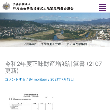
内
容
を
ス
キ
ッ
プ
令和2年度正味財産増減計算書 (2107
更新)
コメントする
/ By
moritapr
/
2021年7月13日