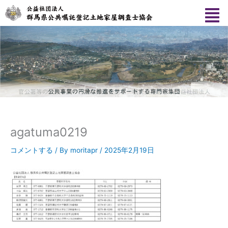
内
容
を
ス
キ
ッ
プ
agatuma0219
コメントする
/ By
moritapr
/
2025年2月19日