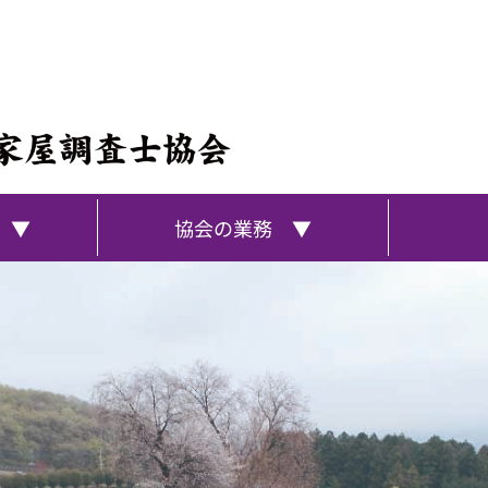
 ▼
協会の業務 ▼