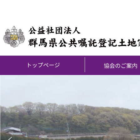
内
容
を
ス
キ
ッ
プ
トップページ
協会のご案内