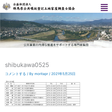
内
容
を
ス
キ
ッ
プ
shibukawa0525
コメントする
/ By
moritapr
/
2021年5月25日