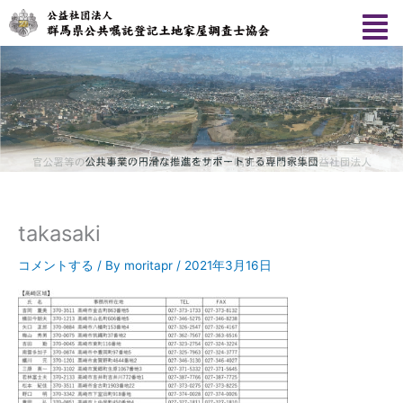
内
容
を
ス
キ
ッ
プ
takasaki
コメントする
/ By
moritapr
/
2021年3月16日