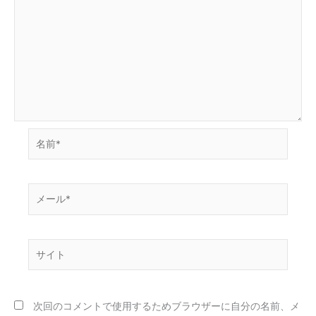
名
前
*
メ
ー
ル
*
サ
イ
ト
次回のコメントで使用するためブラウザーに自分の名前、メ