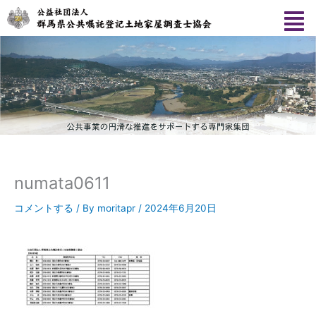
内
容
を
ス
キ
ッ
プ
numata0611
コメントする
/ By
moritapr
/
2024年6月20日