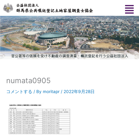
内
容
を
ス
キ
ッ
プ
numata0905
コメントする
/ By
moritapr
/
2022年9月28日