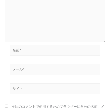
名
前
*
メ
ー
ル
*
サ
イ
ト
次回のコメントで使用するためブラウザーに自分の名前、メ