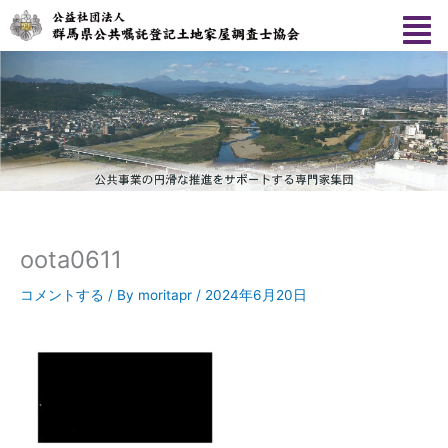
内
容
を
ス
キ
ッ
プ
oota0611
コメントする
/ By
moritapr
/
2024年6月20日