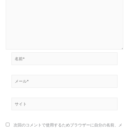
名
前
*
メ
ー
ル
*
サ
イ
ト
次回のコメントで使用するためブラウザーに自分の名前、メ