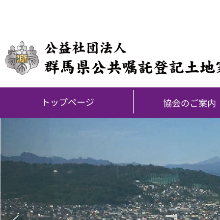
内
容
を
ス
キ
ッ
プ
トップページ
協会のご案内